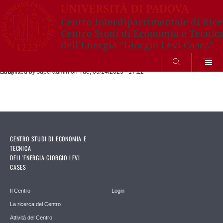
CERCA
Submitted by
Array
superadmin
on Tue, 03/14/2023 - 17:22
CENTRO STUDI DI ECONOMIA E
TECNICA
DELL'ENERGIA GIORGIO LEVI
CASES
Il Centro
Login
La ricerca del Centro
Attività del Centro