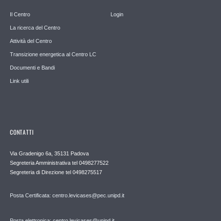
Il Centro
Login
La ricerca del Centro
Attività del Centro
Transizione energetica al Centro LC
Documenti e Bandi
Link utili
CONTATTI
Via Gradenigo 6a, 35131 Padova
Segreteria Amministrativa tel 0498277522
Segreteria di Direzione tel 0498275517
Posta Certificata: centro.levicases@pec.unipd.it
Posta elettronica: centro.levicases@unipd.it