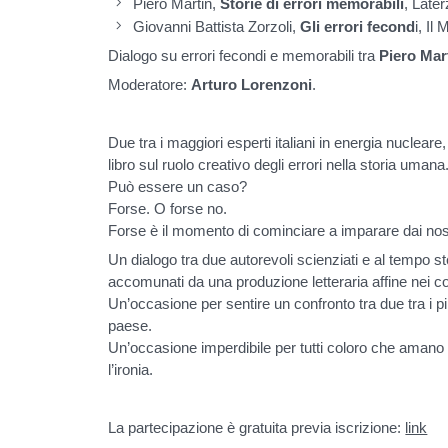
Piero Martin,
Storie di errori memorabili
, Late
Giovanni Battista Zorzoli,
Gli errori fecond
i, Il
Dialogo su errori fecondi e memorabili tra
Piero Mar
Moderatore:
Arturo Lorenzoni
.
Due tra i maggiori esperti italiani in energia nuclea
libro sul ruolo creativo degli errori nella storia umana
Può essere un caso?
Forse. O forse no.
Forse è il momento di cominciare a imparare dai nostr
Un dialogo tra due autorevoli scienziati e al tempo st
accomunati da una produzione letteraria affine nei co
Un’occasione per sentire un confronto tra due tra i pi
paese.
Un’occasione imperdibile per tutti coloro che amano 
l’ironia.
La partecipazione è gratuita previa iscrizione:
link