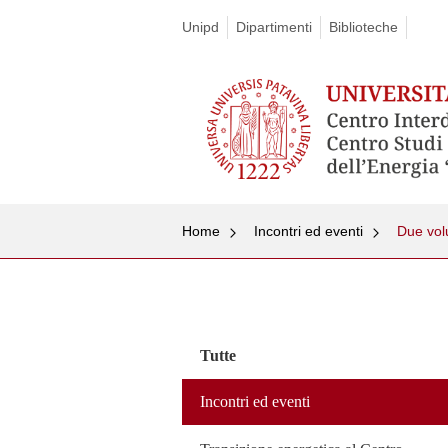
Unipd
Dipartimenti
Biblioteche
Home
Incontri ed eventi
Due volu
Vai
al
contenuto
Tutte
Incontri ed eventi