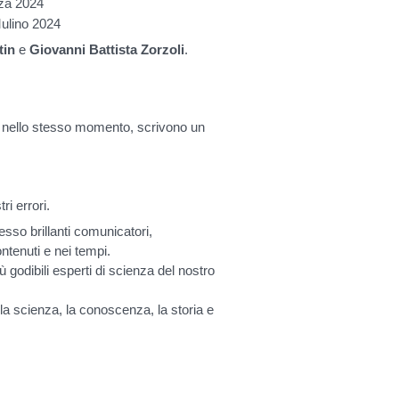
rza 2024
 Mulino 2024
tin
e
Giovanni Battista Zorzoli
.
re, nello stesso momento, scrivono un
.
i errori.
esso brillanti comunicatori,
ntenuti e nei tempi.
ù godibili esperti di scienza del nostro
la scienza, la conoscenza, la storia e