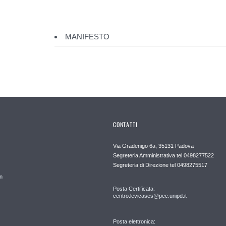
MANIFESTO
CONTATTI
Via Gradenigo 6a, 35131 Padova
Segreteria Amministrativa tel 0498277522
Segreteria di Direzione tel 0498275517
n
Posta Certificata:
centro.levicases@pec.unipd.it
Posta elettronica: