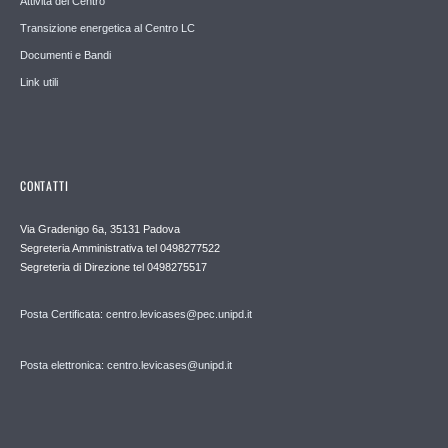
Attività del Centro
Transizione energetica al Centro LC
Documenti e Bandi
Link utili
CONTATTI
Via Gradenigo 6a, 35131 Padova
Segreteria Amministrativa tel 0498277522
Segreteria di Direzione tel 0498275517
Posta Certificata: centro.levicases@pec.unipd.it
Posta elettronica: centro.levicases@unipd.it