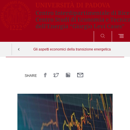
CERCA
Gli aspetti economici della transizione energetica
Vai
al
SHARE
contenuto