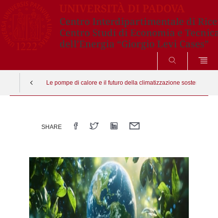
CERCA
Le pompe di calore e il futuro della climatizzazione sostenibile
Vai
al
SHARE
contenuto