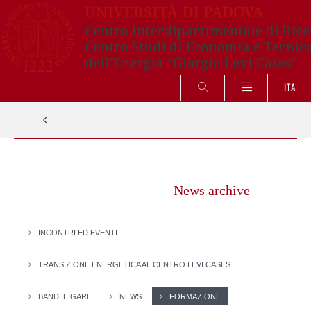
SEARCH
ITA
Vai
al
News archive
contenuto
INCONTRI ED EVENTI
TRANSIZIONE ENERGETICA AL CENTRO LEVI CASES
BANDI E GARE
NEWS
FORMAZIONE