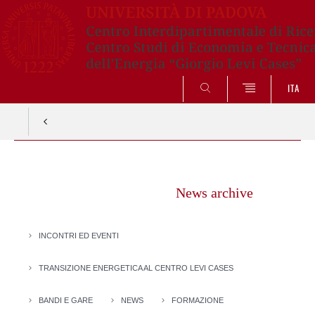
SEARCH
ITA
Vai
al
News archive
contenuto
INCONTRI ED EVENTI
TRANSIZIONE ENERGETICA AL CENTRO LEVI CASES
BANDI E GARE
NEWS
FORMAZIONE