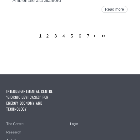
Ambientale alla Stanford
Read more
1
2
3
4
5
6
7
Pages
INTERDEPARTMENTAL CENTRE
"GIORGIO LEVI CASES" FOR
ENERGY ECONOMY AND
TECHNOLOGY
The Centre
Login
Research