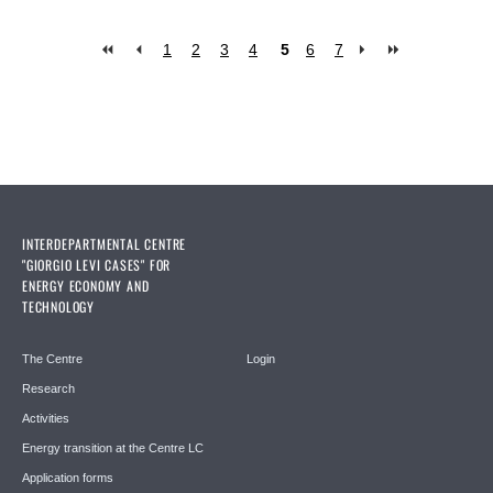
1
2
3
4
5
6
7
Pages
INTERDEPARTMENTAL CENTRE
"GIORGIO LEVI CASES" FOR
ENERGY ECONOMY AND
TECHNOLOGY
The Centre
Login
Research
Activities
Energy transition at the Centre LC
Application forms