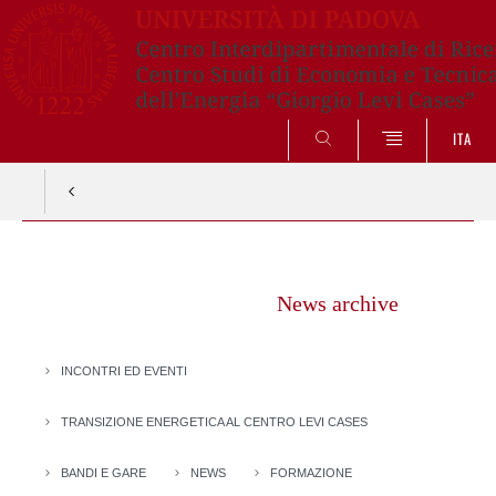
SEARCH
ITA
Vai
al
News archive
contenuto
INCONTRI ED EVENTI
TRANSIZIONE ENERGETICA AL CENTRO LEVI CASES
BANDI E GARE
NEWS
FORMAZIONE