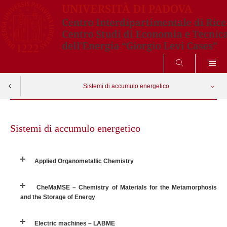
CERCA
Sistemi di accumulo energetico
Skip
Applied Organometallic Chemistry
Apri menu
to
Sistemi di accumulo energetico
content
CheMaMSE – Chemistry of Materials for the Metamorphosis and the Storage of
Energy
Applied Organometallic Chemistry
Electric machines – LABME
CheMaMSE – Chemistry of Materials for the Metamorphosis
and the Storage of Energy
Electrochemical Energy Storage and Conversion Laboratory
Electric machines – LABME
Elettrocatalisi ed elettrochimica applicata (ECAE)