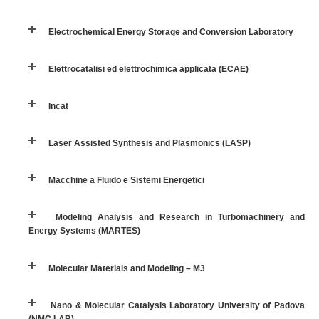
Electrochemical Energy Storage and Conversion Laboratory
Incat
Elettrocatalisi ed elettrochimica applicata (ECAE)
Laser Assisted Synthesis and Plasmonics (LASP)
Incat
Macchine a Fluido e Sistemi Energetici
Laser Assisted Synthesis and Plasmonics (LASP)
Modeling Analysis and Research in Turbomachinery and Energy Systems
(MARTES)
Macchine a Fluido e Sistemi Energetici
Molecular Materials and Modeling – M3
Modeling Analysis and Research in Turbomachinery and
Energy Systems (MARTES)
Nano & Molecular Catalysis Laboratory University of Padova (NMC LAB)
Molecular Materials and Modeling – M3
Ricerca e sviluppo di convertitori di energia ondosa
Nano & Molecular Catalysis Laboratory University of Padova
STET Research Group
(NMC LAB)