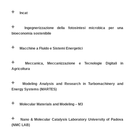
Incat
Macchine a Fluido e Sistemi Energetici
Ingegnerizzazione della fotosintesi microbica per una
Meccanica, Meccanizzazione e Tecnologie Digitali in Agricoltura
bioeconomia sostenibile
Modeling Analysis and Research in Turbomachinery and Energy Systems
Macchine a Fluido e Sistemi Energetici
(MARTES)
Meccanica, Meccanizzazione e Tecnologie Digitali in
Molecular Materials and Modeling – M3
Agricoltura
Nano & Molecular Catalysis Laboratory University of Padova (NMC LAB)
Modeling Analysis and Research in Turbomachinery and
Energy Systems (MARTES)
Nanomaterials Engineering Group
Molecular Materials and Modeling – M3
OPTEner
Nano & Molecular Catalysis Laboratory University of Padova
(NMC LAB)
STET Research Group