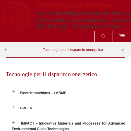
CERCA
Tecnologie per il risparmio energetico
Skip
Electric machines – LABME
Apri menu
to
Tecnologie per il risparmio energetico
content
GREEN
Electric machines – LABME
IMPACT – Innovative Materials and Processes for Advanced Environmental
Clean Technologies
GREEN
Incat
IMPACT – Innovative Materials and Processes for Advanced
Environmental Clean Technologies
Ingegnerizzazione della fotosintesi microbica per una bioeconomia sostenibile