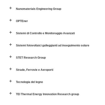
Nanomaterials Engineering Group
Sistemi di Controllo e Monitoraggio Avanzati
OPTEner
Sistemi fotovoltaici galleggianti ad inseguimento solare
Sistemi di Controllo e Monitoraggio Avanzati
Strade, Ferrovie e Aeroporti
Sistemi fotovoltaici galleggianti ad inseguimento solare
Tecnologia del legno
STET Research Group
TEI Thermal Energy Innovation Research group
Strade, Ferrovie e Aeroporti
Tecnologia del legno
TEI Thermal Energy Innovation Research group