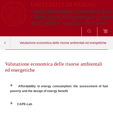
CERCA
Valutazione economica delle risorse ambientali ed energetiche
Skip
Affordability in energy consumption: the assessment of fuel poverty and the
Apri menu
design of energy benefit
to
Valutazione economica delle risorse ambientali
content
ed energetiche
CAPE-Lab
EUTransitions: Legal and Institutional Approaches
Affordability in energy consumption: the assessment of fuel
poverty and the design of energy benefit
GREEN
CAPE-Lab
Gruppo di ricerca Prof.ssa Sedita – Prof. Fontini