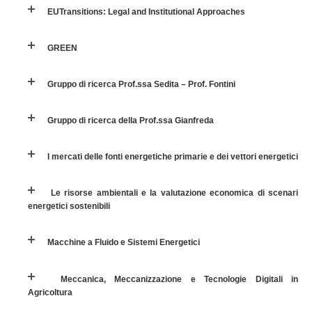
EUTransitions: Legal and Institutional Approaches
Gruppo di ricerca della Prof.ssa Gianfreda
GREEN
I mercati delle fonti energetiche primarie e dei vettori energetici
Gruppo di ricerca Prof.ssa Sedita – Prof. Fontini
Le risorse ambientali e la valutazione economica di scenari energetici sostenibili
Gruppo di ricerca della Prof.ssa Gianfreda
Macchine a Fluido e Sistemi Energetici
I mercati delle fonti energetiche primarie e dei vettori energetici
Meccanica, Meccanizzazione e Tecnologie Digitali in Agricoltura
Le risorse ambientali e la valutazione economica di scenari
energetici sostenibili
Modeling Analysis and Research in Turbomachinery and Energy Systems
(MARTES)
Macchine a Fluido e Sistemi Energetici
Ricerca e sviluppo di convertitori di energia ondosa
Meccanica, Meccanizzazione e Tecnologie Digitali in
Agricoltura
Sistemi complessi e dinamiche statistiche delle innovazioni energetiche e
tecnologiche