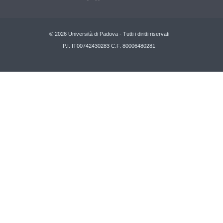
© 2026 Università di Padova - Tutti i diritti riservati
P.I. IT00742430283 C.F. 80006480281