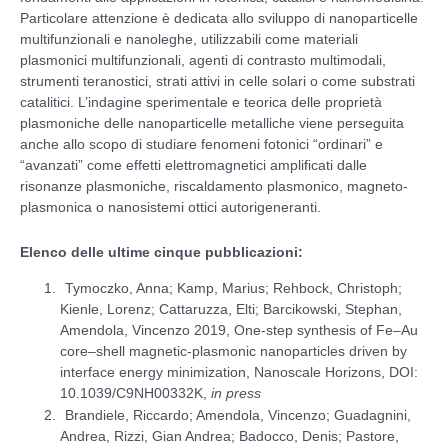
Particolare attenzione è dedicata allo sviluppo di nanoparticelle
multifunzionali e nanoleghe, utilizzabili come materiali
plasmonici multifunzionali, agenti di contrasto multimodali,
strumenti teranostici, strati attivi in celle solari o come substrati
catalitici. L’indagine sperimentale e teorica delle proprietà
plasmoniche delle nanoparticelle metalliche viene perseguita
anche allo scopo di studiare fenomeni fotonici “ordinari” e
“avanzati” come effetti elettromagnetici amplificati dalle
risonanze plasmoniche, riscaldamento plasmonico, magneto-
plasmonica o nanosistemi ottici autorigeneranti.
Elenco delle ultime cinque pubblicazioni:
Tymoczko, Anna; Kamp, Marius; Rehbock, Christoph;
Kienle, Lorenz; Cattaruzza, Elti; Barcikowski, Stephan,
Amendola, Vincenzo 2019, One-step synthesis of Fe–Au
core–shell magnetic-plasmonic nanoparticles driven by
interface energy minimization, Nanoscale Horizons, DOI:
10.1039/C9NH00332K,
in press
Brandiele, Riccardo; Amendola, Vincenzo; Guadagnini,
Andrea, Rizzi, Gian Andrea; Badocco, Denis; Pastore,