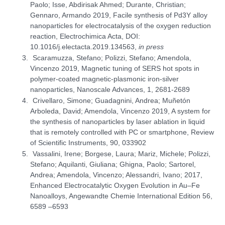
Paolo; Isse, Abdirisak Ahmed; Durante, Christian;
Gennaro, Armando 2019, Facile synthesis of Pd3Y alloy
nanoparticles for electrocatalysis of the oxygen reduction
reaction, Electrochimica Acta, DOI:
10.1016/j.electacta.2019.134563,
in press
Scaramuzza, Stefano; Polizzi, Stefano; Amendola,
Vincenzo 2019, Magnetic tuning of SERS hot spots in
polymer-coated magnetic-plasmonic iron-silver
nanoparticles, Nanoscale Advances, 1, 2681-2689
Crivellaro, Simone; Guadagnini, Andrea; Muñetón
Arboleda, David; Amendola, Vincenzo 2019, A system for
the synthesis of nanoparticles by laser ablation in liquid
that is remotely controlled with PC or smartphone, Review
of Scientific Instruments, 90, 033902
Vassalini, Irene; Borgese, Laura; Mariz, Michele; Polizzi,
Stefano; Aquilanti, Giuliana; Ghigna, Paolo; Sartorel,
Andrea; Amendola, Vincenzo; Alessandri, Ivano; 2017,
Enhanced Electrocatalytic Oxygen Evolution in Au–Fe
Nanoalloys, Angewandte Chemie International Edition 56,
6589 –6593