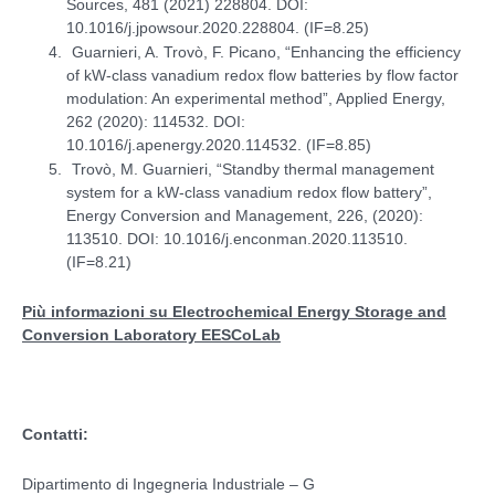
Sources, 481 (2021) 228804. DOI:
10.1016/j.jpowsour.2020.228804. (IF=8.25)
Guarnieri, A. Trovò, F. Picano, “Enhancing the efficiency
of kW-class vanadium redox flow batteries by flow factor
modulation: An experimental method”, Applied Energy,
262 (2020): 114532. DOI:
10.1016/j.apenergy.2020.114532. (IF=8.85)
Trovò, M. Guarnieri, “Standby thermal management
system for a kW-class vanadium redox flow battery”,
Energy Conversion and Management, 226, (2020):
113510. DOI: 10.1016/j.enconman.2020.113510.
(IF=8.21)
Più informazioni su Electrochemical Energy Storage and
Conversion Laboratory EESCoLab
Contatti:
Dipartimento di Ingegneria Industriale – G