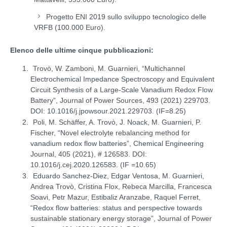
Progetto ENI 2019 sullo sviluppo tecnologico delle
VRFB (100.000 Euro).
Elenco delle ultime cinque pubblicazioni:
Trovò, W. Zamboni, M. Guarnieri, “Multichannel
Electrochemical Impedance Spectroscopy and Equivalent
Circuit Synthesis of a Large-Scale Vanadium Redox Flow
Battery”, Journal of Power Sources, 493 (2021) 229703.
DOI: 10.1016/j.jpowsour.2021.229703. (IF=8.25)
Poli, M. Schäffer, A. Trovò, J. Noack, M. Guarnieri, P.
Fischer, “Novel electrolyte rebalancing method for
vanadium redox flow batteries”, Chemical Engineering
Journal, 405 (2021), # 126583. DOI:
10.1016/j.cej.2020.126583. (IF =10.65)
Eduardo Sanchez-Diez, Edgar Ventosa, M. Guarnieri,
Andrea Trovò, Cristina Flox, Rebeca Marcilla, Francesca
Soavi, Petr Mazur, Estibaliz Aranzabe, Raquel Ferret,
“Redox flow batteries: status and perspective towards
sustainable stationary energy storage”, Journal of Power