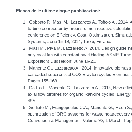
Elenco delle ultime cinque pubblicazioni:
Gobbato P., Masi M., Lazzaretto A., Toffolo A., 2014, 
turbine combustor by means of non reactive calculatio
conference on Efficiency, Cost, Optimization, Simulat
Systems, June 15-19, 2014, Turku, Finland.
Masi M., Piva M, Lazzaretto A. 2014. Design guideline
only axial fan with constant-swirl blading. ASME Turb
Exposition) Dusseldorf, June 16-20.
Manente G., Lazzaretto A., 2014, Innovative biomas
cascaded supercritical CO2 Brayton cycles Biomass 
Pages 155-168.
Da Lio L., Manente G., Lazzaretto A., 2014, New effic
axial flow turbines for organic Rankine cycles, Ener
459.
Soffiato M., Frangopoulos C.A., Manente G., Rech S.,
optimization of ORC systems for waste heatrecovery 
Conversion & Management, Volume 92, 1 March, Pag