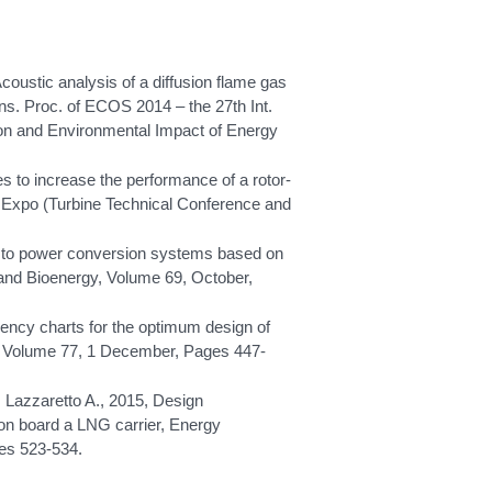
Acoustic analysis of a diffusion flame gas
ns. Proc. of ECOS 2014 – the 27th Int.
ion and Environmental Impact of Energy
s to increase the performance of a rotor-
o Expo (Turbine Technical Conference and
s to power conversion systems based on
and Bioenergy, Volume 69, October,
iency charts for the optimum design of
gy, Volume 77, 1 December, Pages 447-
 Lazzaretto A., 2015, Design
on board a LNG carrier, Energy
es 523-534.